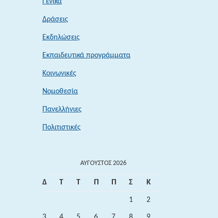
Γενικά
Δράσεις
Εκδηλώσεις
Εκπαιδευτικά προγράμματα
Κοινωνικές
Νομοθεσία
Πανελλήνιες
Πολιτιστικές
ΑΎΓΟΥΣΤΟΣ 2026
Δ
Τ
Τ
Π
Π
Σ
Κ
1
2
3
4
5
6
7
8
9