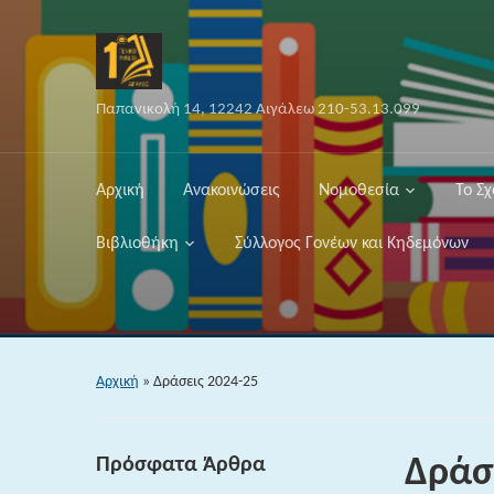
Παπανικολή 14, 12242 Αιγάλεω 210-53.13.099
Αρχική
Ανακοινώσεις
Νομοθεσία
Το Σχ
Βιβλιοθήκη
Σύλλογος Γονέων και Κηδεμόνων
Αρχική
»
Δράσεις 2024-25
Πρόσφατα Άρθρα
Δράσ