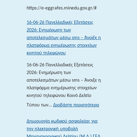
2026
https://e-eggrafes.minedu.gov.gr/#
16-06-26 Πανελλαδικές Εξετάσεις
2026: Ενημέρωση των
αποτελεσμάτων μέσω sms – Άνοιξε η
πλατφόρμα ενημέρωσης στοιχείων
κινητού τηλεφώνου
16-06-26 Πανελλαδικές Εξετάσεις
2026: Ενημέρωση των
αποτελεσμάτων μέσω sms – Άνοιξε η
πλατφόρμα ενημέρωσης στοιχείων
κινητού τηλεφώνου Κοινό Δελτίο
:
Τύπου των...
Διαβάστε περισσότερα
16-
06-
Δημιουργία κωδικού ασφαλείας για
26 Πανελλαδικές
την ηλεκτρονική υποβολή
Εξετάσεις
Μηχανογραφικού Δελτίου (Μ.Δ.) ΓΕΛ