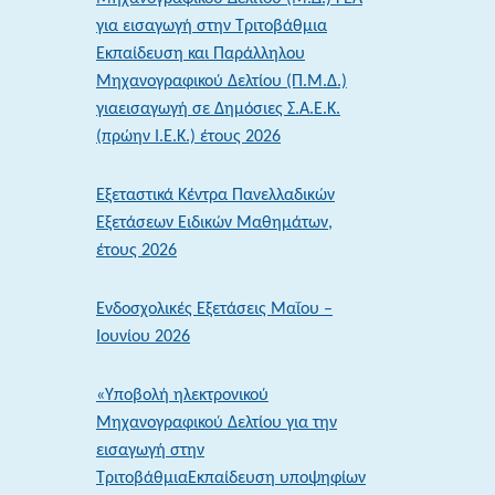
2026:
για εισαγωγή στην Τριτοβάθμια
Ενημέρωση
Εκπαίδευση και Παράλληλου
των
Μηχανογραφικού Δελτίου (Π.Μ.Δ.)
αποτελεσμάτων
γιαεισαγωγή σε Δημόσιες Σ.Α.Ε.Κ.
μέσω
(πρώην Ι.Ε.Κ.) έτους 2026
sms
–
Εξεταστικά Κέντρα Πανελλαδικών
Άνοιξε
Εξετάσεων Ειδικών Μαθημάτων,
η
έτους 2026
πλατφόρμα
ενημέρωσης
Ενδοσχολικές Εξετάσεις Μαΐου –
στοιχείων
Ιουνίου 2026
κινητού
τηλεφώνου
«Υποβολή ηλεκτρονικού
Μηχανογραφικού Δελτίου για την
εισαγωγή στην
ΤριτοβάθμιαΕκπαίδευση υποψηφίων