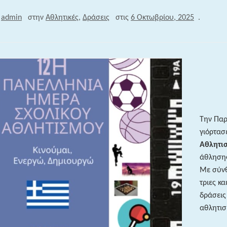
ν
admin
στην
Αθλητικές
,
Δράσεις
στις
6 Οκτωβρίου, 2025
.
Την Παρ
γιόρτασ
Αθλητι
άθλησης
Με σύνθ
τριες κ
δράσεις
αθλητισ