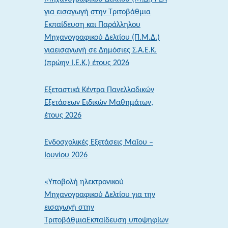
2026:
για εισαγωγή στην Τριτοβάθμια
Ενημέρωση
Εκπαίδευση και Παράλληλου
των
Μηχανογραφικού Δελτίου (Π.Μ.Δ.)
αποτελεσμάτων
γιαεισαγωγή σε Δημόσιες Σ.Α.Ε.Κ.
μέσω
(πρώην Ι.Ε.Κ.) έτους 2026
sms
–
Εξεταστικά Κέντρα Πανελλαδικών
Άνοιξε
Εξετάσεων Ειδικών Μαθημάτων,
η
έτους 2026
πλατφόρμα
ενημέρωσης
Ενδοσχολικές Εξετάσεις Μαΐου –
στοιχείων
Ιουνίου 2026
κινητού
τηλεφώνου
«Υποβολή ηλεκτρονικού
Μηχανογραφικού Δελτίου για την
εισαγωγή στην
ΤριτοβάθμιαΕκπαίδευση υποψηφίων