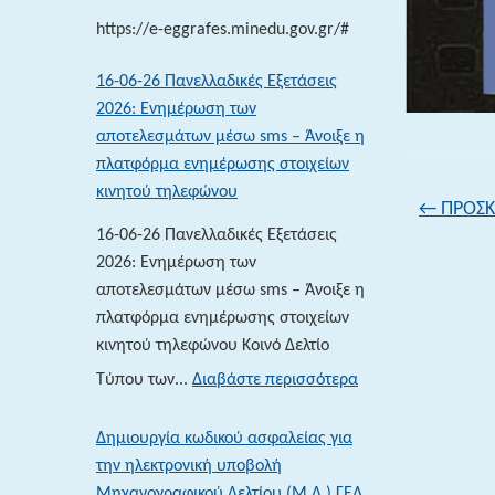
2026
https://e-eggrafes.minedu.gov.gr/#
16-06-26 Πανελλαδικές Εξετάσεις
2026: Ενημέρωση των
αποτελεσμάτων μέσω sms – Άνοιξε η
πλατφόρμα ενημέρωσης στοιχείων
κινητού τηλεφώνου
←
ΠΡΟΣΚ
16-06-26 Πανελλαδικές Εξετάσεις
2026: Ενημέρωση των
αποτελεσμάτων μέσω sms – Άνοιξε η
πλατφόρμα ενημέρωσης στοιχείων
κινητού τηλεφώνου Κοινό Δελτίο
:
Τύπου των...
Διαβάστε περισσότερα
16-
06-
Δημιουργία κωδικού ασφαλείας για
26 Πανελλαδικές
την ηλεκτρονική υποβολή
Εξετάσεις
Μηχανογραφικού Δελτίου (Μ.Δ.) ΓΕΛ