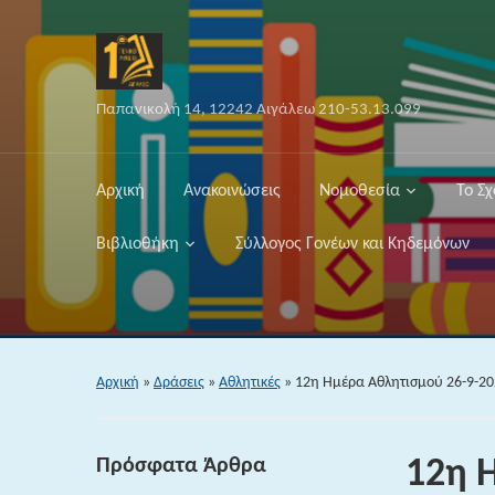
Παπανικολή 14, 12242 Αιγάλεω 210-53.13.099
Αρχική
Ανακοινώσεις
Νομοθεσία
Το Σχ
Βιβλιοθήκη
Σύλλογος Γονέων και Κηδεμόνων
Αρχική
»
Δράσεις
»
Αθλητικές
»
12η Ημέρα Αθλητισμού 26-9-2
Πρόσφατα Άρθρα
12η 