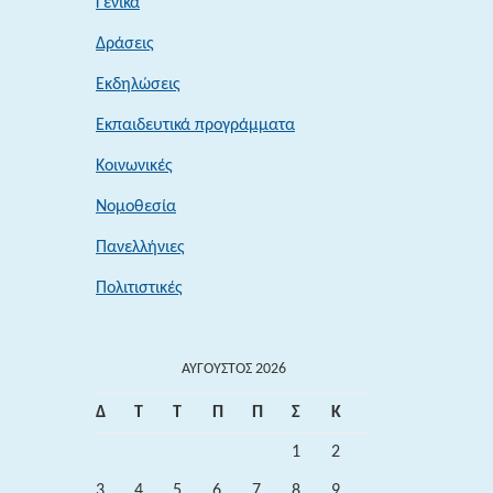
Γενικά
Δράσεις
Εκδηλώσεις
Εκπαιδευτικά προγράμματα
Κοινωνικές
Νομοθεσία
Πανελλήνιες
Πολιτιστικές
ΑΎΓΟΥΣΤΟΣ 2026
Δ
Τ
Τ
Π
Π
Σ
Κ
1
2
3
4
5
6
7
8
9