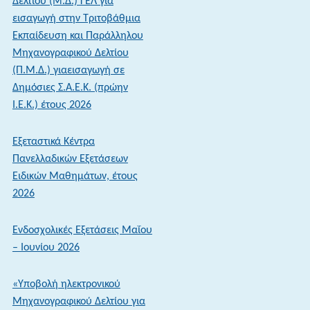
Δελτίου (Μ.Δ.) ΓΕΛ για
Ενημέρωση
εισαγωγή στην Τριτοβάθμια
των
Εκπαίδευση και Παράλληλου
αποτελεσμάτων
Μηχανογραφικού Δελτίου
μέσω
(Π.Μ.Δ.) γιαεισαγωγή σε
sms
Δημόσιες Σ.Α.Ε.Κ. (πρώην
–
Ι.Ε.Κ.) έτους 2026
Άνοιξε
η
Εξεταστικά Κέντρα
πλατφόρμα
Πανελλαδικών Εξετάσεων
ενημέρωσης
Ειδικών Μαθημάτων, έτους
στοιχείων
2026
κινητού
τηλεφώνου
Ενδοσχολικές Εξετάσεις Μαΐου
– Ιουνίου 2026
«Υποβολή ηλεκτρονικού
Μηχανογραφικού Δελτίου για