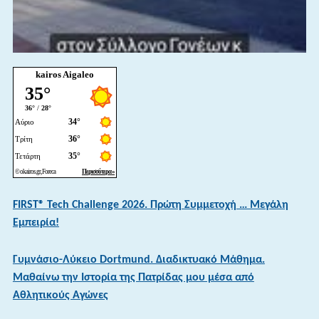
kairos Aigaleo
FIRST® Tech Challenge 2026. Πρώτη Συμμετοχή … Μεγάλη
Εμπειρία!
Γυμνάσιο-Λύκειο Dortmund. Διαδικτυακό Μάθημα.
Μαθαίνω την Ιστορία της Πατρίδας μου μέσα από
Αθλητικούς Αγώνες