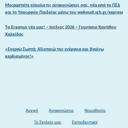
Μοιραστείτε εύκολα τις ανακοινώσεις σας, νέα από το ΠΣΔ
και το Υπουργείο Παιδείας μέσω του webmail.sch.gr/express
Τα Erasmus νέα μας! – Ιούλιος 2026 – Γυμνάσιο Κανήθου
Χαλκίδας
«Ενεργώ Σωστά: Αξιοποιώ την ενέργεια και βγαίνω
κερδισμένος!»
Αρχική
Ανακοινώσεις
Νομοθεσία
Το Σχολείο μας
Εκπαιδευτικοί