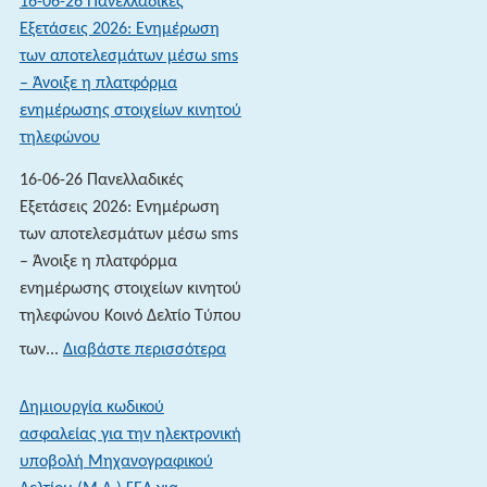
16-06-26 Πανελλαδικές
Εξετάσεις 2026: Ενημέρωση
των αποτελεσμάτων μέσω sms
– Άνοιξε η πλατφόρμα
ενημέρωσης στοιχείων κινητού
τηλεφώνου
16-06-26 Πανελλαδικές
Εξετάσεις 2026: Ενημέρωση
των αποτελεσμάτων μέσω sms
– Άνοιξε η πλατφόρμα
ενημέρωσης στοιχείων κινητού
τηλεφώνου Κοινό Δελτίο Τύπου
:
των...
Διαβάστε περισσότερα
16-
06-
Δημιουργία κωδικού
26 Πανελλαδικές
ασφαλείας για την ηλεκτρονική
Εξετάσεις
υποβολή Μηχανογραφικού
2026: