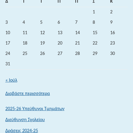
Δ
Τ
Τ
Π
Π
Σ
Κ
1
2
3
4
5
6
7
8
9
10
11
12
13
14
15
16
17
18
19
20
21
22
23
24
25
26
27
28
29
30
31
« Ιούλ
:
Διαβάστε περισσότερα
Εξεταστικά
Κέντρα
2025-26 Υπεύθυνοι Τμημάτων
Πανελλαδικών
Διεύθυνση Σχολείου
Εξετάσεων
Ειδικών
Δράσεις 2024-25