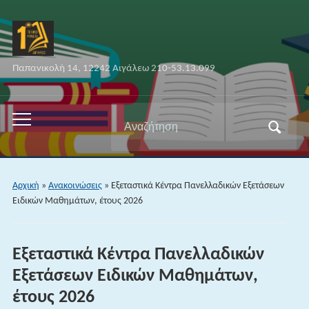
Παπανικολή 14, 12242 Αιγάλεω 210-53.13.099
Αναζήτηση
Εναλλαγή
για:
του
μενού
για
Αρχική
»
Ανακοινώσεις
»
Εξεταστικά Κέντρα Πανελλαδικών Εξετάσεων
κινητά
Ειδικών Μαθημάτων, έτους 2026
Εξεταστικά Κέντρα Πανελλαδικών
Εξετάσεων Ειδικών Μαθημάτων,
έτους 2026