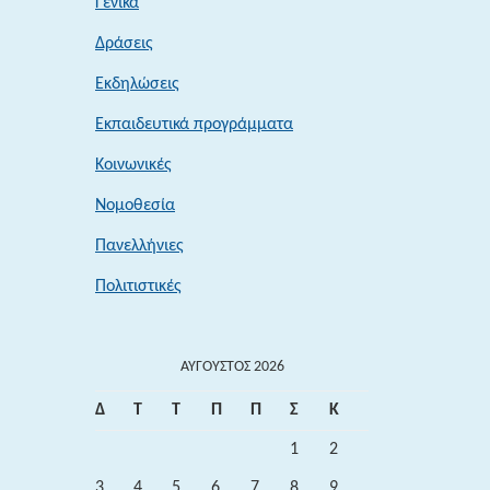
Γενικά
Δράσεις
Εκδηλώσεις
Εκπαιδευτικά προγράμματα
Κοινωνικές
Νομοθεσία
Πανελλήνιες
Πολιτιστικές
ΑΎΓΟΥΣΤΟΣ 2026
Δ
Τ
Τ
Π
Π
Σ
Κ
1
2
3
4
5
6
7
8
9