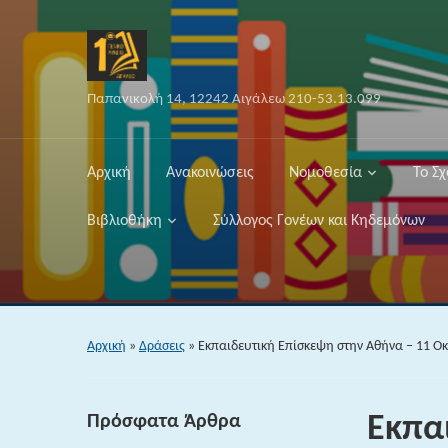
Παπανικολή 14, 12242 Αιγάλεω 210-53.13.099
Αρχική
Ανακοινώσεις
Νομοθεσία
Το Σχ
Βιβλιοθήκη
Σύλλογος Γονέων και Κηδεμόνων
Αρχική
»
Δράσεις
»
Εκπαιδευτική Επίσκεψη στην Αθήνα – 11 Ο
Πρόσφατα Άρθρα
Εκπα