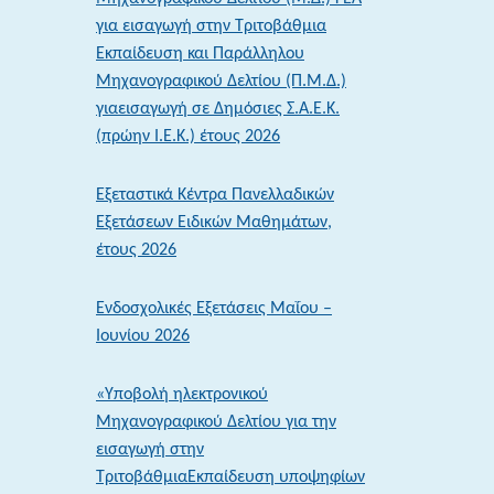
2026:
για εισαγωγή στην Τριτοβάθμια
Ενημέρωση
Εκπαίδευση και Παράλληλου
των
Μηχανογραφικού Δελτίου (Π.Μ.Δ.)
αποτελεσμάτων
γιαεισαγωγή σε Δημόσιες Σ.Α.Ε.Κ.
μέσω
(πρώην Ι.Ε.Κ.) έτους 2026
sms
–
Εξεταστικά Κέντρα Πανελλαδικών
Άνοιξε
Εξετάσεων Ειδικών Μαθημάτων,
η
έτους 2026
πλατφόρμα
ενημέρωσης
Ενδοσχολικές Εξετάσεις Μαΐου –
στοιχείων
Ιουνίου 2026
κινητού
τηλεφώνου
«Υποβολή ηλεκτρονικού
Μηχανογραφικού Δελτίου για την
εισαγωγή στην
ΤριτοβάθμιαΕκπαίδευση υποψηφίων