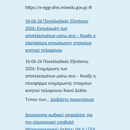
2026
https://e-eggrafes.minedu.gov.gr/#
16-06-26 Πανελλαδικές Εξετάσεις
2026: Ενημέρωση των
αποτελεσμάτων μέσω sms – Άνοιξε η
πλατφόρμα ενημέρωσης στοιχείων
κινητού τηλεφώνου
16-06-26 Πανελλαδικές Εξετάσεις
2026: Ενημέρωση των
αποτελεσμάτων μέσω sms – Άνοιξε η
πλατφόρμα ενημέρωσης στοιχείων
κινητού τηλεφώνου Κοινό Δελτίο
:
Τύπου των...
Διαβάστε περισσότερα
16-
06-
Δημιουργία κωδικού ασφαλείας για
26 Πανελλαδικές
την ηλεκτρονική υποβολή
Εξετάσεις
Μηχανογραφικού Δελτίου (Μ.Δ.) ΓΕΛ