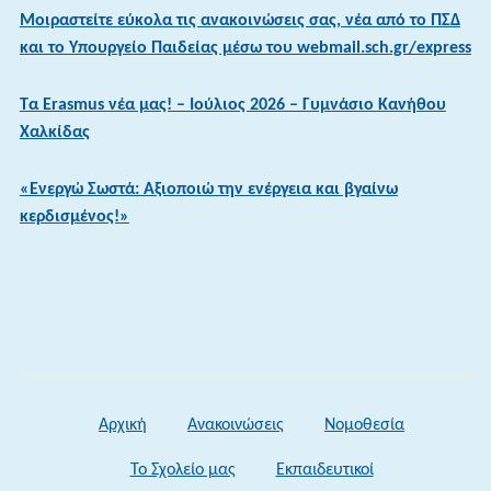
Μοιραστείτε εύκολα τις ανακοινώσεις σας, νέα από το ΠΣΔ
και το Υπουργείο Παιδείας μέσω του webmail.sch.gr/express
Τα Erasmus νέα μας! – Ιούλιος 2026 – Γυμνάσιο Κανήθου
Χαλκίδας
«Ενεργώ Σωστά: Αξιοποιώ την ενέργεια και βγαίνω
κερδισμένος!»
Αρχική
Ανακοινώσεις
Νομοθεσία
Το Σχολείο μας
Εκπαιδευτικοί