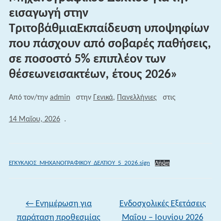
εισαγωγή στην
ΤριτοβάθμιαΕκπαίδευση υποψηφίων
που πάσχουν από σοβαρές παθήσεις,
σε ποσοστό 5% επιπλέον των
θέσεωνεισακτέων, έτους 2026»
Από τον/την
admin
στην
Γενικά
,
Πανελλήνιες
στις
14 Μαΐου, 2026
.
ΕΓΚΥΚΛΙΟΣ_ΜΗΧΑΝΟΓΡΑΦΙΚΟΥ_ΔΕΛΤΙΟΥ_5_2026.sign
Λήψη
←
Ενημέρωση για
Ενδοσχολικές Εξετάσεις
παράταση προθεσμίας
Μαΐου – Ιουνίου 2026