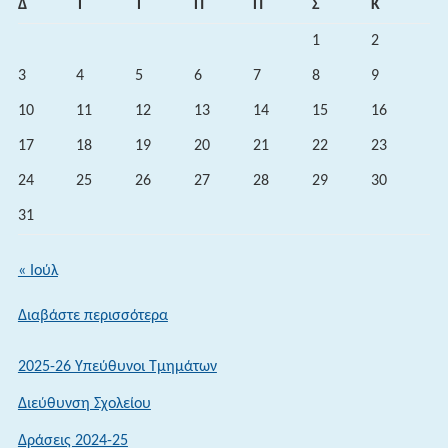
Δ
Τ
Τ
Π
Π
Σ
Κ
1
2
3
4
5
6
7
8
9
10
11
12
13
14
15
16
17
18
19
20
21
22
23
24
25
26
27
28
29
30
31
« Ιούλ
:
Διαβάστε περισσότερα
«Υποβολή
ηλεκτρονικού
2025-26 Υπεύθυνοι Τμημάτων
Μηχανογραφικού
Διεύθυνση Σχολείου
Δελτίου
για
Δράσεις 2024-25