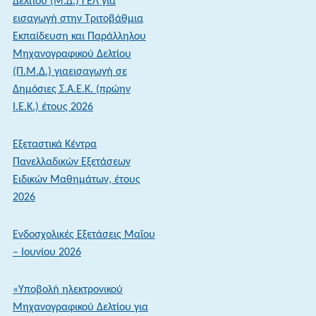
Δελτίου (Μ.Δ.) ΓΕΛ για
Ενημέρωση
εισαγωγή στην Τριτοβάθμια
των
Εκπαίδευση και Παράλληλου
αποτελεσμάτων
Μηχανογραφικού Δελτίου
μέσω
(Π.Μ.Δ.) γιαεισαγωγή σε
sms
Δημόσιες Σ.Α.Ε.Κ. (πρώην
–
Ι.Ε.Κ.) έτους 2026
Άνοιξε
η
Εξεταστικά Κέντρα
πλατφόρμα
Πανελλαδικών Εξετάσεων
ενημέρωσης
Ειδικών Μαθημάτων, έτους
στοιχείων
2026
κινητού
τηλεφώνου
Ενδοσχολικές Εξετάσεις Μαΐου
– Ιουνίου 2026
«Υποβολή ηλεκτρονικού
Μηχανογραφικού Δελτίου για