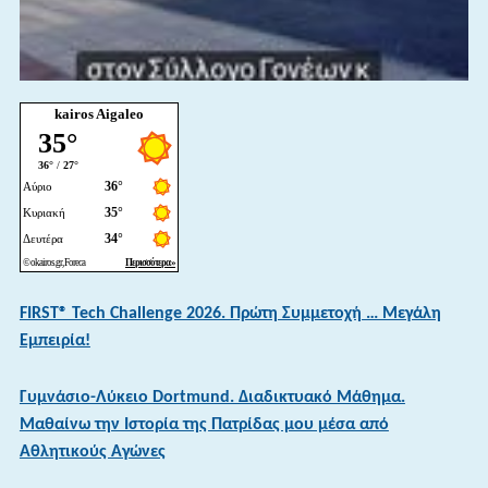
kairos Aigaleo
FIRST® Tech Challenge 2026. Πρώτη Συμμετοχή … Μεγάλη
Εμπειρία!
Γυμνάσιο-Λύκειο Dortmund. Διαδικτυακό Μάθημα.
Μαθαίνω την Ιστορία της Πατρίδας μου μέσα από
Αθλητικούς Αγώνες