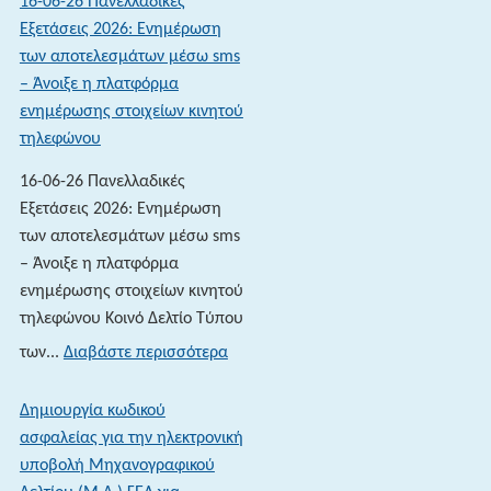
16-06-26 Πανελλαδικές
Εξετάσεις 2026: Ενημέρωση
των αποτελεσμάτων μέσω sms
– Άνοιξε η πλατφόρμα
ενημέρωσης στοιχείων κινητού
τηλεφώνου
16-06-26 Πανελλαδικές
Εξετάσεις 2026: Ενημέρωση
των αποτελεσμάτων μέσω sms
– Άνοιξε η πλατφόρμα
ενημέρωσης στοιχείων κινητού
τηλεφώνου Κοινό Δελτίο Τύπου
:
των...
Διαβάστε περισσότερα
16-
06-
Δημιουργία κωδικού
26 Πανελλαδικές
ασφαλείας για την ηλεκτρονική
Εξετάσεις
υποβολή Μηχανογραφικού
2026: