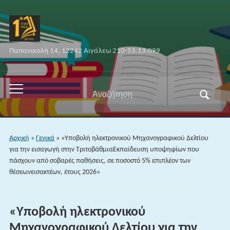
Παπανικολή 14, 12242 Αιγάλεω 210-53.13.099
Αναζήτηση
Εναλλαγή
για:
του
μενού
για
Αρχική
»
Γενικά
»
«Υποβολή ηλεκτρονικού Μηχανογραφικού Δελτίου
κινητά
για την εισαγωγή στην ΤριτοβάθμιαΕκπαίδευση υποψηφίων που
πάσχουν από σοβαρές παθήσεις, σε ποσοστό 5% επιπλέον των
θέσεωνεισακτέων, έτους 2026»
«Υποβολή ηλεκτρονικού
Μηχανογραφικού Δελτίου για την