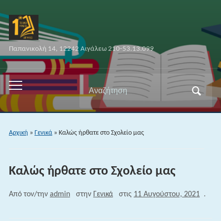
Παπανικολή 14, 12242 Αιγάλεω 210-53.13.099
Αναζήτηση
Εναλλαγή
για:
του
μενού
για
Αρχική
»
Γενικά
»
Καλώς ήρθατε στο Σχολείο μας
κινητά
Καλώς ήρθατε στο Σχολείο μας
Από τον/την
admin
στην
Γενικά
στις
11 Αυγούστου, 2021
.