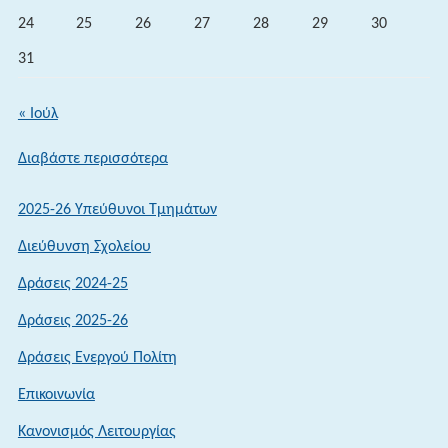
24
25
26
27
28
29
30
31
« Ιούλ
:
Διαβάστε περισσότερα
Καλώς
ήρθατε
2025-26 Υπεύθυνοι Τμημάτων
στο
Διεύθυνση Σχολείου
Σχολείο
μας
Δράσεις 2024-25
Δράσεις 2025-26
Δράσεις Ενεργού Πολίτη
Επικοινωνία
Κανονισμός Λειτουργίας