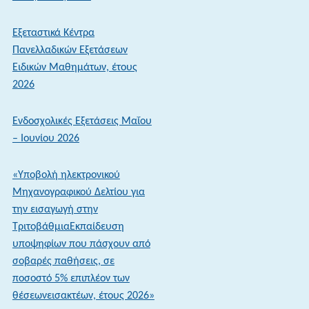
Άνοιξε
η
Εξεταστικά Κέντρα
πλατφόρμα
Πανελλαδικών Εξετάσεων
ενημέρωσης
Ειδικών Μαθημάτων, έτους
στοιχείων
2026
κινητού
τηλεφώνου
Ενδοσχολικές Εξετάσεις Μαΐου
– Ιουνίου 2026
«Υποβολή ηλεκτρονικού
Μηχανογραφικού Δελτίου για
την εισαγωγή στην
ΤριτοβάθμιαΕκπαίδευση
υποψηφίων που πάσχουν από
σοβαρές παθήσεις, σε
ποσοστό 5% επιπλέον των
θέσεωνεισακτέων, έτους 2026»