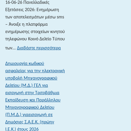
16-06-26 Πανελλαδικές
Εξετάσεις 2026: Ενημέρωση
των αποτελεσμάτων μέσω sms
– Άνοιξε η πλατφόρμα
ενημέρωσης στοιχείων κινητού
τηλεφώνου Κοινό Δελτίο Τύπου
:
των...
Διαβάστε περισσότερα
16-
06-
Δημιουργία κωδικού
26 Πανελλαδικές
ασφαλείας για την ηλεκτρονική
Εξετάσεις
υποβολή Μηχανογραφικού
2026:
Δελτίου (Μ.Δ.) ΓΕΛ για
Ενημέρωση
εισαγωγή στην Τριτοβάθμια
των
Εκπαίδευση και Παράλληλου
αποτελεσμάτων
Μηχανογραφικού Δελτίου
μέσω
(Π.Μ.Δ.) γιαεισαγωγή σε
sms
Δημόσιες Σ.Α.Ε.Κ. (πρώην
–
Ι.Ε.Κ.) έτους 2026