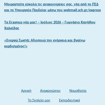
Μοιραστείτε εύκολα τις ανακοινώσεις σας, νέα από το ΠΣΔ
και το Υπουργείο Παιδείας μέσω του webmail.sch.gr/express
Τα Erasmus νέα μας! – Ιούλιος 2026 – Γυμνάσιο Κανήθου
Χαλκίδας
«Ενεργώ Σωστά: Αξιοποιώ την ενέργεια και βγαίνω
κερδισμένος!»
Αρχική
Ανακοινώσεις
Νομοθεσία
Το Σχολείο μας
Εκπαιδευτικοί