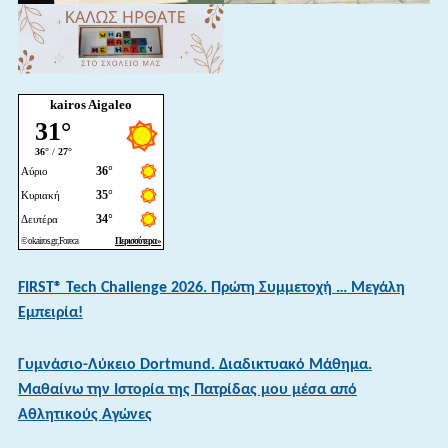
kairos Aigaleo
FIRST® Tech Challenge 2026. Πρώτη Συμμετοχή … Μεγάλη
Εμπειρία!
Γυμνάσιο-Λύκειο Dortmund. Διαδικτυακό Μάθημα.
Μαθαίνω την Ιστορία της Πατρίδας μου μέσα από
Αθλητικούς Αγώνες