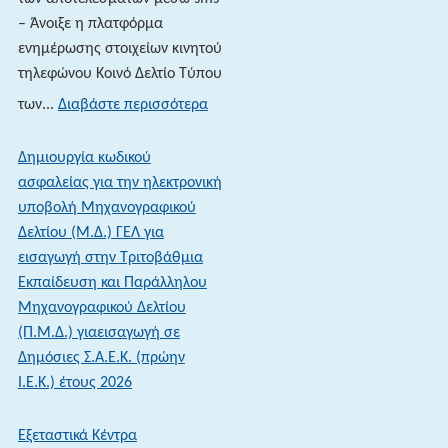
– Άνοιξε η πλατφόρμα
ενημέρωσης στοιχείων κινητού
τηλεφώνου Κοινό Δελτίο Τύπου
:
των...
Διαβάστε περισσότερα
16-
06-
Δημιουργία κωδικού
26 Πανελλαδικές
ασφαλείας για την ηλεκτρονική
Εξετάσεις
υποβολή Μηχανογραφικού
2026:
Δελτίου (Μ.Δ.) ΓΕΛ για
Ενημέρωση
εισαγωγή στην Τριτοβάθμια
των
Εκπαίδευση και Παράλληλου
αποτελεσμάτων
Μηχανογραφικού Δελτίου
μέσω
(Π.Μ.Δ.) γιαεισαγωγή σε
sms
Δημόσιες Σ.Α.Ε.Κ. (πρώην
–
Ι.Ε.Κ.) έτους 2026
Άνοιξε
η
Εξεταστικά Κέντρα