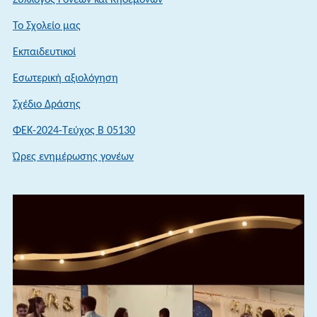
Σύλλογος Γονέων και Κηδεμόνων
Το Σχολείο μας
Εκπαιδευτικοί
Εσωτερική αξιολόγηση
Σχέδιο Δράσης
ΦΕΚ-2024-Τεύχος Β 05130
Ώρες ενημέρωσης γονέων