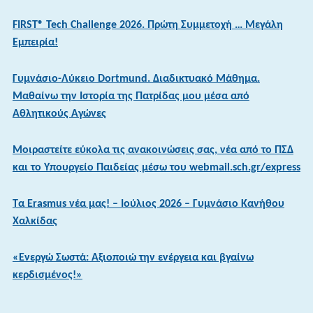
FIRST® Tech Challenge 2026. Πρώτη Συμμετοχή … Μεγάλη
Εμπειρία!
Γυμνάσιο-Λύκειο Dortmund. Διαδικτυακό Μάθημα.
Μαθαίνω την Ιστορία της Πατρίδας μου μέσα από
Αθλητικούς Αγώνες
Μοιραστείτε εύκολα τις ανακοινώσεις σας, νέα από το ΠΣΔ
και το Υπουργείο Παιδείας μέσω του webmail.sch.gr/express
Τα Erasmus νέα μας! – Ιούλιος 2026 – Γυμνάσιο Κανήθου
Χαλκίδας
«Ενεργώ Σωστά: Αξιοποιώ την ενέργεια και βγαίνω
κερδισμένος!»