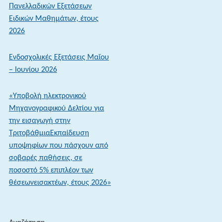
πλατφόρμα
Πανελλαδικών Εξετάσεων
ενημέρωσης
Ειδικών Μαθημάτων, έτους
στοιχείων
2026
κινητού
τηλεφώνου
Ενδοσχολικές Εξετάσεις Μαΐου
– Ιουνίου 2026
«Υποβολή ηλεκτρονικού
Μηχανογραφικού Δελτίου για
την εισαγωγή στην
ΤριτοβάθμιαΕκπαίδευση
υποψηφίων που πάσχουν από
σοβαρές παθήσεις, σε
ποσοστό 5% επιπλέον των
θέσεωνεισακτέων, έτους 2026»