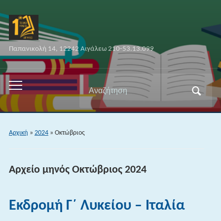
Παπανικολή 14, 12242 Αιγάλεω 210-53.13.099
Αναζήτηση
Εναλλαγή
για:
του
μενού
για
Αρχική
»
2024
»
Οκτώβριος
κινητά
Αρχείο μηνός
Οκτώβριος 2024
Εκδρομή Γ΄ Λυκείου – Ιταλία