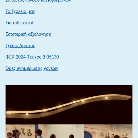
Σύλλογος Γονέων και Κηδεμόνων
ΑΚΑΔΗΜΙΑΣΜΕ
Το Σχολείο μας
ΤΟ
ΣΥΣΤΗΜΑ
Εκπαιδευτικοί
ΤΩΝ
Εσωτερική αξιολόγηση
ΕΞΕΤΑΣΕΩΝ
ΣΕ
Σχέδιο Δράσης
ΠΑΝΕΛΛΑΔΙΚΟ
ΦΕΚ-2024-Τεύχος Β 05130
ΕΠΙΠΕΔΟΤΟ
ΑΚΑΔΗΜΑΪΚΟ
Ώρες ενημέρωσης γονέων
ΕΤΟΣ
2026-
2027