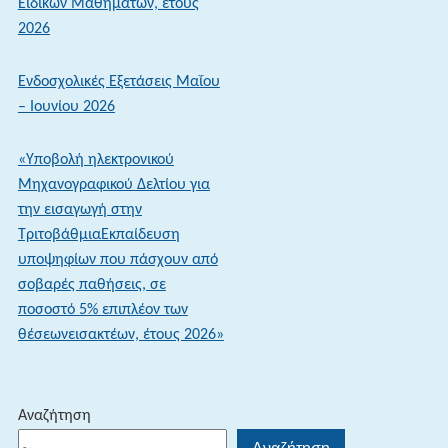
Ειδικών Μαθημάτων, έτους
στοιχείων
2026
κινητού
τηλεφώνου
Ενδοσχολικές Εξετάσεις Μαΐου
– Ιουνίου 2026
«Υποβολή ηλεκτρονικού
Μηχανογραφικού Δελτίου για
την εισαγωγή στην
ΤριτοβάθμιαΕκπαίδευση
υποψηφίων που πάσχουν από
σοβαρές παθήσεις, σε
ποσοστό 5% επιπλέον των
θέσεωνεισακτέων, έτους 2026»
Αναζήτηση