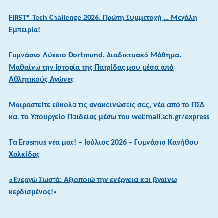
FIRST® Tech Challenge 2026. Πρώτη Συμμετοχή … Μεγάλη
Εμπειρία!
Γυμνάσιο-Λύκειο Dortmund. Διαδικτυακό Μάθημα.
Μαθαίνω την Ιστορία της Πατρίδας μου μέσα από
Αθλητικούς Αγώνες
Μοιραστείτε εύκολα τις ανακοινώσεις σας, νέα από το ΠΣΔ
και το Υπουργείο Παιδείας μέσω του webmail.sch.gr/express
Τα Erasmus νέα μας! – Ιούλιος 2026 – Γυμνάσιο Κανήθου
Χαλκίδας
«Ενεργώ Σωστά: Αξιοποιώ την ενέργεια και βγαίνω
κερδισμένος!»