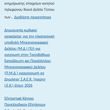
ενημέρωσης στοιχείων κινητού
τηλεφώνου Κοινό Δελτίο Τύπου
:
των...
Διαβάστε περισσότερα
16-
06-
Δημιουργία κωδικού
26 Πανελλαδικές
ασφαλείας για την ηλεκτρονική
Εξετάσεις
υποβολή Μηχανογραφικού
2026:
Δελτίου (Μ.Δ.) ΓΕΛ για
Ενημέρωση
εισαγωγή στην Τριτοβάθμια
των
Εκπαίδευση και Παράλληλου
αποτελεσμάτων
Μηχανογραφικού Δελτίου
μέσω
(Π.Μ.Δ.) γιαεισαγωγή σε
sms
Δημόσιες Σ.Α.Ε.Κ. (πρώην
–
Ι.Ε.Κ.) έτους 2026
Άνοιξε
η
Εξεταστικά Κέντρα
πλατφόρμα
Πανελλαδικών Εξετάσεων
ενημέρωσης