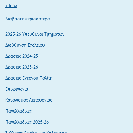
« Ιούλ
:
Διαβάστε περισσότερα
ΠΡΟΚΗΡΥΞΗ
ΔΙΑΓΩΝΙΣΜΟΥ
2025-26 Υπεύθυνοι Τμημάτων
ΓΙΑ
Διεύθυνση Σχολείου
ΤΗΝ
ΕΙΣΑΓΩΓΗ
Δράσεις 2024-25
ΣΠΟΥΔΑΣΤΩΝ/
Δράσεις 2025-26
ΡΙΩΝ
Δράσεις Ενεργού Πολίτη
ΣΤΗ
ΣΧΟΛΗ
Επικοινωνία
ΑΞΙΩΜΑΤΙΚΩΝ
Κανονισμός Λειτουργίας
ΚΑΙΣΤΗ
ΣΧΟΛΗ
Πανελλαδικές
ΠΥΡΟΣΒΕΣΤΩΝ
Πανελλαδικές 2025-26
ΤΗΣ
ΠΥΡΟΣΒΕΣΤΙΚΗΣ